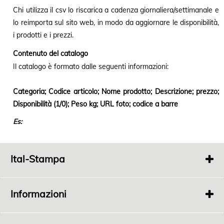
Chi utilizza il csv lo riscarica a cadenza giornaliera/settimanale e
lo reimporta sul sito web, in modo da aggiornare le disponibilità,
i prodotti e i prezzi.
Contenuto del catalogo
Il catalogo è formato dalle seguenti informazioni:
Categoria; Codice articolo; Nome prodotto; Descrizione; prezzo;
Disponibilità (1/0); Peso kg; URL foto; codice a barre
Es:
Ital-Stampa
Via
Fonde 363
Bertinoro 47032 FC
Informazioni
P.I.
04198100408
Tel.
0543 448689
Chi Siamo
Privacy