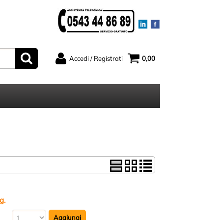
Accedi / Registrati
0,00
ato
Sono un nuovo cliente
serisci il
Se non sei ancora registrato sul
rd e poi
nostro sito clicca sul pulsante
ccedi"
"Registrati"
g.
ord?