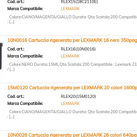
Cod. art.:
RLEX15(18C2110E)
Marca Compatibile:
LEXMARK
Colore:CIANO/MAGENTA/GIALLO Durata: Qta Scatola:200 Compatibi
: [...]
10N0016 Cartuccia rigenerata per LEXMARK 16 nero 350pag
Cod. art.:
RLEX16(10N0016)
Marca Compatibile:
LEXMARK
Colore:NERO Durata:15ML Qta Scatola:200 Compatibile : Lexmark Z
/ [...]
15M0120 Cartuccia rigenerata per LEXMARK 20 colori 1600p
Cod. art.:
RLEX20(15M0120)
Marca Compatibile:
LEXMARK
Colore:CIANO/MAGENTA/GIALLO Durata: Qta Scatola:200 Compatibi
: [...]
10N0026 Cartuccia rigenerata per LEXMARK 26 colori 640pa