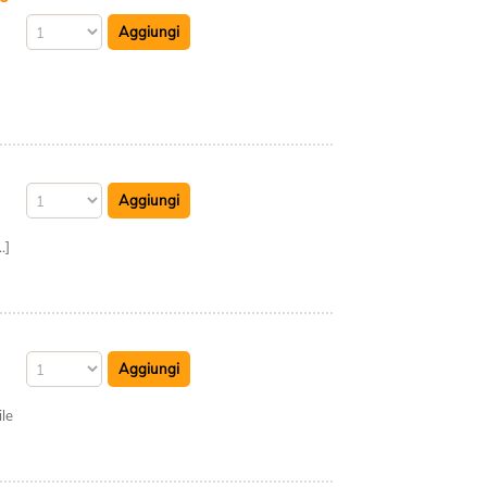
.]
le