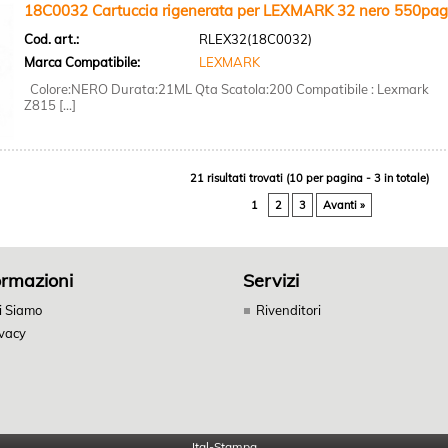
18C0032 Cartuccia rigenerata per LEXMARK 32 nero 550pag
Cod. art.:
RLEX32(18C0032)
Marca Compatibile:
LEXMARK
Colore:NERO Durata:21ML Qta Scatola:200 Compatibile : Lexmark
Z815 [...]
21 risultati trovati (10 per pagina - 3 in totale)
1
2
3
Avanti »
ormazioni
Servizi
i Siamo
Rivenditori
ivacy
Ital-Stampa