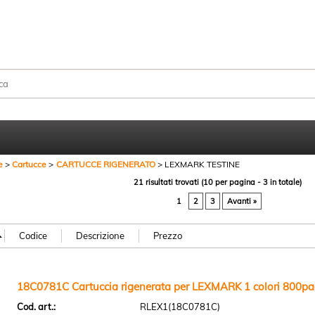
Sono già registr
Per completare l'ordine in
nome utente e la passwo
clicca sul pulsante "A
e
Cartucce
CARTUCCE RIGENERATO
LEXMARK TESTINE
21 risultati trovati (10 per pagina - 3 in totale)
E-mail:
1
2
3
Avanti »
Password:
18C0781C Cartuccia rigenerata per LEXMARK 1 colori 800pa
Hai perso la passw
Cod. art.:
RLEX1(18C0781C)