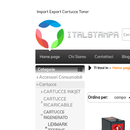
Import Export Cartucce Toner
Home page
Chi Siamo
Contattaci
Blog
Ti trovi in
Home pag
Categorie
Accessori Consumabili
Cartucce
CARTUCCE INKJET
Ordina per:
CARTUCCE
RICARICABILE
CARTUCCE
RIGENERATO
LEXMARK