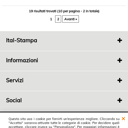
19 risultati trovati (10 per pagina - 2 in totale)
1
2
Avanti »
Ital-Stampa
Via
Fonde 363
Bertinoro 47032 FC
Informazioni
P.I.
04198100408
Tel.
0543 448689
Chi Siamo
Privacy
Servizi
Rivenditori
Social
Ital-Stampa
Questo sito usa i cookie per fornirti un'esperienza migliore. Cliccando su
"Accetta" saranno attivate tutte le categorie di cookie. Per decidere quali
Vai al blog
accettare, cliccare invece su "Personalizza". Per maggiori informazioni è