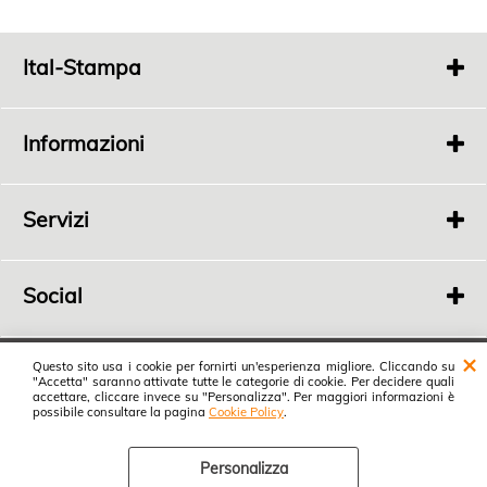
Ital-Stampa
Via
Fonde 363
Bertinoro 47032 FC
Informazioni
P.I.
04198100408
Tel.
0543 448689
Chi Siamo
Privacy
Servizi
Rivenditori
Social
Ital-Stampa
Questo sito usa i cookie per fornirti un'esperienza migliore. Cliccando su
"Accetta" saranno attivate tutte le categorie di cookie. Per decidere quali
Vai al blog
accettare, cliccare invece su "Personalizza". Per maggiori informazioni è
possibile consultare la pagina
Cookie Policy
.
Cookie Policy
Personalizza