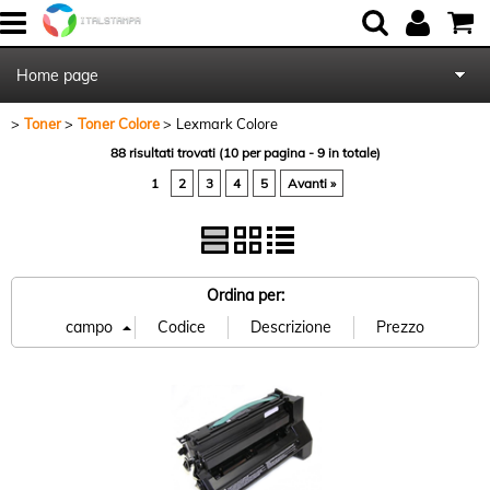
Home page
Toner
Toner Colore
Lexmark Colore
Chi Siamo
88 risultati trovati (10 per pagina - 9 in totale)
1
2
3
4
5
Avanti »
Contattaci
Blog
Ordina per: