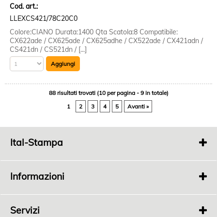
Cod. art.:
LLEXCS421/78C20C0
Colore:CIANO Durata:1400 Qta Scatola:8 Compatibile:
CX622ade / CX625ade / CX625adhe / CX522ade / CX421adn /
CS421dn / CS521dn / [...]
88 risultati trovati (10 per pagina - 9 in totale)
1
2
3
4
5
Avanti »
Ital-Stampa
Via
Fonde 363
Bertinoro 47032 FC
Informazioni
P.I.
04198100408
Tel.
0543 448689
Chi Siamo
Privacy
Servizi