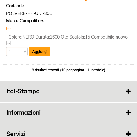
Cod. art.:
POLVERE-HP-UNI-80G
Marca Compatibile:
HP
Colore:NERO Durata:1600 Qta Scatola:15 Compatibile nuovo:
[...]
8 risultati trovati (10 per pagina - 1 in totale)
Ital-Stampa
Via
Fonde 363
Bertinoro 47032 FC
Informazioni
P.I.
04198100408
Tel.
0543 448689
Chi Siamo
Privacy
Servizi