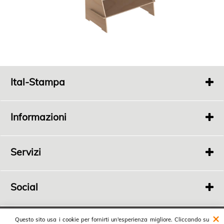
Ital-Stampa
Via
Fonde 363
Bertinoro 47032 FC
Informazioni
P.I.
04198100408
Tel.
0543 448689
Chi Siamo
Privacy
Servizi
Rivenditori
Social
Ital-Stampa
Questo sito usa i cookie per fornirti un'esperienza migliore. Cliccando su