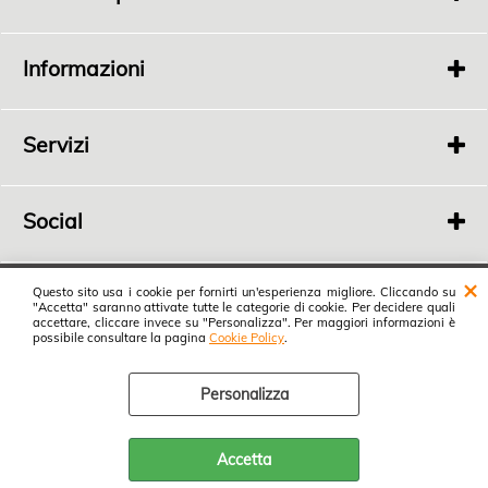
Via
Fonde 363
Bertinoro 47032 FC
Informazioni
P.I.
04198100408
Tel.
0543 448689
Chi Siamo
Privacy
Servizi
Rivenditori
Social
Ital-Stampa
Questo sito usa i cookie per fornirti un'esperienza migliore. Cliccando su
"Accetta" saranno attivate tutte le categorie di cookie. Per decidere quali
Vai al blog
accettare, cliccare invece su "Personalizza". Per maggiori informazioni è
possibile consultare la pagina
Cookie Policy
.
Cookie Policy
Personalizza
Preferenze cookie
Accetta