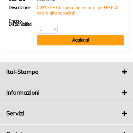
C2P07AE Cartuccia rigenerata per HP 62XL
colore alta capacita'.-
Ital-Stampa
Via
Fonde 363
Bertinoro 47032 FC
Informazioni
P.I.
04198100408
Tel.
0543 448689
Chi Siamo
Privacy
Servizi
Rivenditori