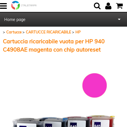
Home page
Cartucce
CARTUCCE RICARICABILE
HP
Chi Siamo
Cartuccia ricaricabile vuota per HP 940
Contattaci
C4908AE magenta con chip autoreset
Blog