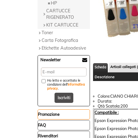
HP
CARTUCCE
RIGENERATO
KIT CARTUCCE
Toner
Carta Fotografica
Etichette Autoadesive
Newsletter
Articoli collegati (
Scheda
Descrizione
Ho letto e accettato le
condizioni dell'
informativa
privacy
.
Colore:CIANO CHIAR
Durata:
Qtà Scatola:200
Compatibile :
Promozione
Epson Expression Phot
FAQ
Epson Expression Phot
Rivenditori
Epson Expression Phot