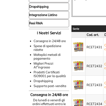
Dropshipping
Integrazione Listino
Resi RMA
Serie
I Nostri Servizi
Cod. art.
D
Consegna in 24/48 ore
C
Spese di spedizione
RCET2431
c
ridotte
Molteplici metodi di
pagamento
Migliori Prezzi
C
RCET2432
Al''ingrosso
c
Prodotti Certificati
ISO9001 per la qualità
Dropshipping
C
RCET2433
Supporto post-vendita
c
Consegna in 24/48 ore
Da lunedì a venerdì gli
C
ordini effettuati entro le
RCET2434
c