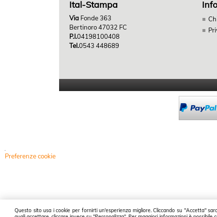
Ital-Stampa
Inf
Via
Fonde 363
Ch
Bertinoro 47032 FC
Pr
P.I.
04198100408
Tel.
0543 448689
Preferenze cookie
Questo sito usa i cookie per fornirti un'esperienza migliore. Cliccando su "Accetta" sar
quali accettare, cliccare invece su "Personalizza". Per maggiori informazioni è possibile