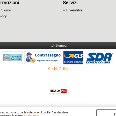
ormazioni
Servizi
i Siamo
Rivenditori
ivacy
Ital-Stampa
Cookie Policy
anno attivate tutte le categorie di cookie. Per decidere
P
 consultare la pagina
Cookie Policy
.