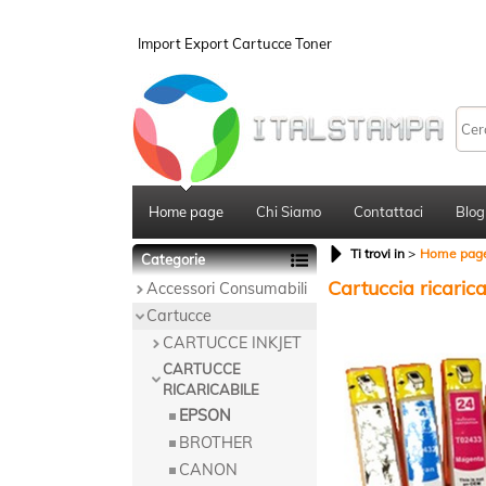
Import Export Cartucce Toner
Home page
Chi Siamo
Contattaci
Blog
Ti trovi in
Home pag
Categorie
Cartuccia ricaric
Accessori Consumabili
Cartucce
CARTUCCE INKJET
CARTUCCE
RICARICABILE
EPSON
BROTHER
CANON