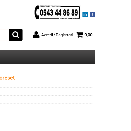
Accedi / Registrati
0,00
ato
Sono un nuovo cliente
serisci il
Se non sei ancora registrato sul
rd e poi
nostro sito clicca sul pulsante
ccedi"
"Registrati"
oreset
ord?