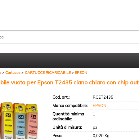
Sono già registr
Per completare l'ordine in
nome utente e la passwo
clicca sul pulsante "A
e
Cartucce
CARTUCCE RICARICABILE
EPSON
E-mail:
abile vuota per Epson T2435 ciano chiaro con chip aut
Cod. art.:
RCET2435
Password:
Marca compatibile:
EPSON
Quantità minima
1
ordinabile:
Hai perso la passw
Unità di misura:
pz
Peso:
0,020 Kg