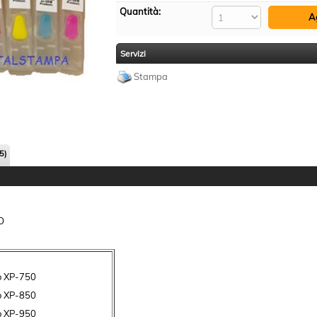
Quantità:
Servizi
Stampa
5)
O
o XP-750
o XP-850
o XP-950