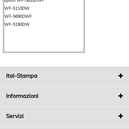
Epson WF-5620DWF
WF-5110DW
WF-5690DWF
WF-5190DW
Ital-Stampa
Via
Fonde 363
Bertinoro 47032 FC
Informazioni
P.I.
04198100408
Tel.
0543 448689
Chi Siamo
Privacy
Servizi
Rivenditori