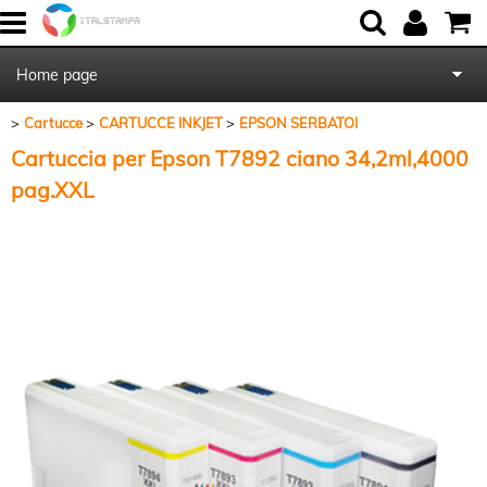
Home page
Cartucce
CARTUCCE INKJET
EPSON SERBATOI
Chi Siamo
Cartuccia per Epson T7892 ciano 34,2ml,4000
Contattaci
pag.XXL
Blog