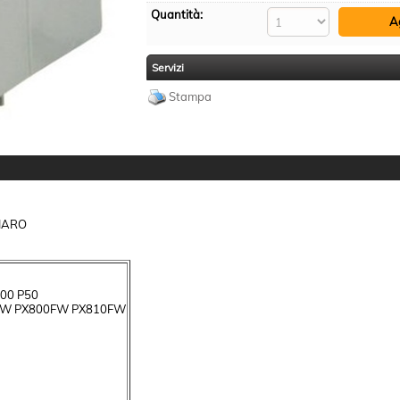
Quantità:
Servizi
Stampa
IARO
400 P50
0W PX800FW PX810FW