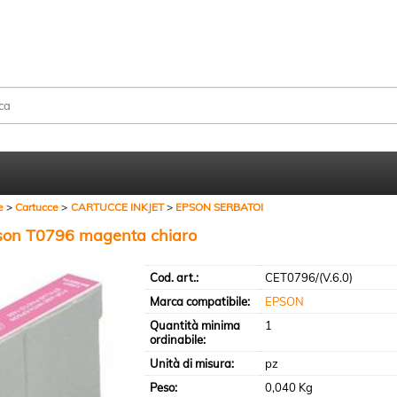
Sono già registr
Per completare l'ordine in
nome utente e la passwo
clicca sul pulsante "A
e
Cartucce
CARTUCCE INKJET
EPSON SERBATOI
E-mail:
pson T0796 magenta chiaro
Cod. art.:
CET0796/(V.6.0)
Password:
Marca compatibile:
EPSON
Quantità minima
1
ordinabile:
Hai perso la passw
Unità di misura:
pz
Peso:
0,040 Kg