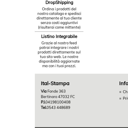
DropShipping
Ordina i prodotti del
nostro catalogo e spedisci
direttamente al tuo cliente
senza costi aggiuntivi
(risulterai come mittente)
Listino Integrabile
Grazie al nostro feed
potrai integrare i nostri
prodotti direttamente sul
tuo sito web. Le nostre
disponibilità aggiornate
ma con i tuoi prezzi.
Ital-Stampa
Inf
Via
Fonde 363
Ch
Bertinoro 47032 FC
Pr
P.I.
04198100408
Tel.
0543 448689