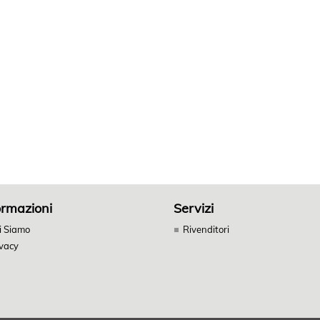
ormazioni
Servizi
i Siamo
Rivenditori
ivacy