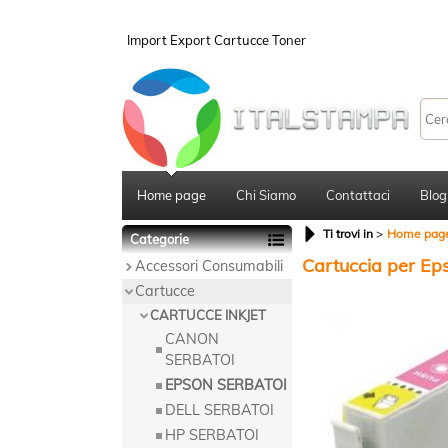
Import Export Cartucce Toner
Home page
Chi Siamo
Contattaci
Blog
Ti trovi in
Home pag
Categorie
Cartuccia per E
Accessori Consumabili
Cartucce
CARTUCCE INKJET
CANON
SERBATOI
EPSON SERBATOI
DELL SERBATOI
HP SERBATOI