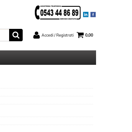
Accedi / Registrati
0,00
ato
Sono un nuovo cliente
serisci il
Se non sei ancora registrato sul
rd e poi
nostro sito clicca sul pulsante
ccedi"
"Registrati"
ord?