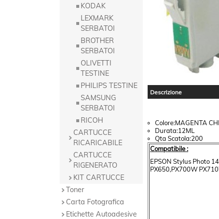
KODAK
LEXMARK
SERBATOI
BROTHER
SERBATOI
OLIVETTI
TESTINE
PHILIPS TESTINE
Descrizione
SAMSUNG
SERBATOI
RICOH
Colore:MAGENTA CH
Durata:12ML
CARTUCCE
Qta Scatola:200
RICARICABILE
Compatibile :
CARTUCCE
EPSON Stylus Photo 1
RIGENERATO
PX650,PX700W PX71
KIT CARTUCCE
Toner
Carta Fotografica
Etichette Autoadesive