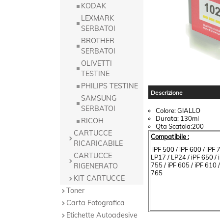
KODAK
LEXMARK
SERBATOI
BROTHER
SERBATOI
OLIVETTI
TESTINE
PHILIPS TESTINE
Descrizione
SAMSUNG
SERBATOI
Colore: GIALLO
Durata: 130ml
RICOH
Qta Scatola:200
CARTUCCE
Compatibile :
RICARICABILE
iPF 500 / iPF 600 / iPF 7
CARTUCCE
LP17 / LP24 / iPF 650 / i
755 / iPF 605 / iPF 610 /
RIGENERATO
765
KIT CARTUCCE
Toner
Carta Fotografica
Etichette Autoadesive