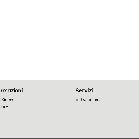
ormazioni
Servizi
i Siamo
Rivenditori
ivacy