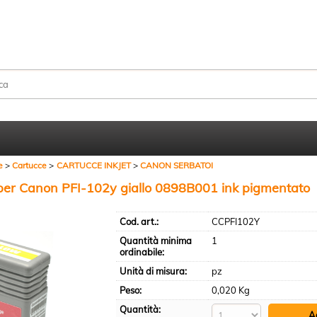
Sono già registr
Per completare l'ordine in
nome utente e la passwo
clicca sul pulsante "A
e
Cartucce
CARTUCCE INKJET
CANON SERBATOI
E-mail:
per Canon PFI-102y giallo 0898B001 ink pigmentato
Cod. art.:
CCPFI102Y
Password:
Quantità minima
1
ordinabile:
Unità di misura:
pz
Hai perso la passw
Peso:
0,020 Kg
Quantità: