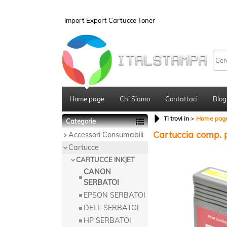
Import Export Cartucce Toner
Home page
Chi Siamo
Contattaci
Blog
Ti trovi in
Home pag
Categorie
Cartuccia comp. 
Accessori Consumabili
Cartucce
CARTUCCE INKJET
CANON
SERBATOI
EPSON SERBATOI
DELL SERBATOI
HP SERBATOI