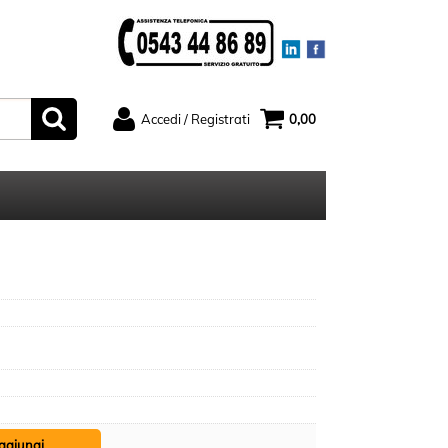
Accedi / Registrati
0,00
ato
Sono un nuovo cliente
serisci il
Se non sei ancora registrato sul
rd e poi
nostro sito clicca sul pulsante
ccedi"
"Registrati"
ord?