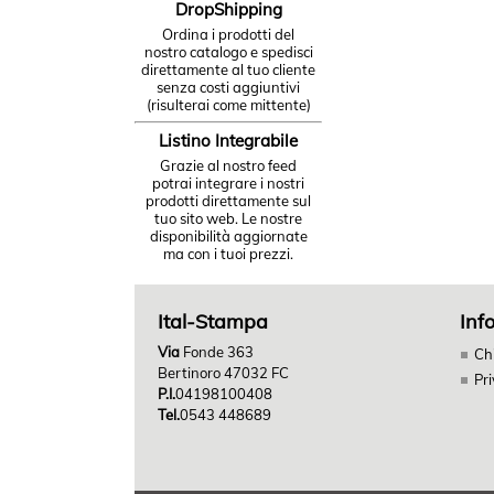
DropShipping
Ordina i prodotti del
nostro catalogo e spedisci
direttamente al tuo cliente
senza costi aggiuntivi
(risulterai come mittente)
Listino Integrabile
Grazie al nostro feed
potrai integrare i nostri
prodotti direttamente sul
tuo sito web. Le nostre
disponibilità aggiornate
ma con i tuoi prezzi.
Ital-Stampa
Inf
Via
Fonde 363
Ch
Bertinoro 47032 FC
Pr
P.I.
04198100408
Tel.
0543 448689