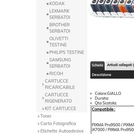
KODAK
LEXMARK
SERBATOI
BROTHER
SERBATOI
OLIVETTI
TESTINE
PHILIPS TESTINE
SAMSUNG
Articoli collegati (
Scheda
SERBATOI
RICOH
Descrizione
CARTUCCE
RICARICABILE
Colore:GIALLO
CARTUCCE
Durata:
RIGENERATO
Qta Scatola:
KIT CARTUCCE
Compatibile :
Toner
Carta Fotografica
PIXMA Pro9500 / PIXM
iX7000 / PIXMA Pro9500
Etichette Autoadesive