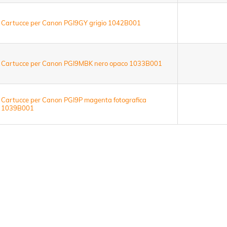
Cartucce per Canon PGI9GY grigio 1042B001
Cartucce per Canon PGI9MBK nero opaco 1033B001
Cartucce per Canon PGI9P magenta fotografica
1039B001