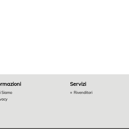
ormazioni
Servizi
i Siamo
Rivenditori
ivacy