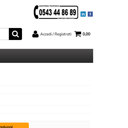
Accedi / Registrati
0,00
ato
Sono un nuovo cliente
serisci il
Se non sei ancora registrato sul
rd e poi
nostro sito clicca sul pulsante
ccedi"
"Registrati"
ord?