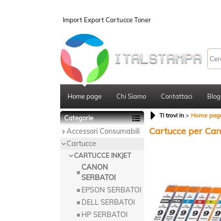
Import Export Cartucce Toner
Home page
Chi Siamo
Contattaci
Blog
Ti trovi in
Home pag
Categorie
Cartucce per Ca
Accessori Consumabili
Cartucce
CARTUCCE INKJET
CANON
SERBATOI
EPSON SERBATOI
DELL SERBATOI
HP SERBATOI