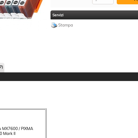
Servizi
Stampa
7)
A MX7600 / PIXMA
 Mark II