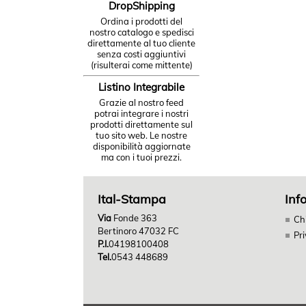
DropShipping
Ordina i prodotti del
nostro catalogo e spedisci
direttamente al tuo cliente
senza costi aggiuntivi
(risulterai come mittente)
Listino Integrabile
Grazie al nostro feed
potrai integrare i nostri
prodotti direttamente sul
tuo sito web. Le nostre
disponibilità aggiornate
ma con i tuoi prezzi.
Ital-Stampa
Inf
Via
Fonde 363
Ch
Bertinoro 47032 FC
Pr
P.I.
04198100408
Tel.
0543 448689