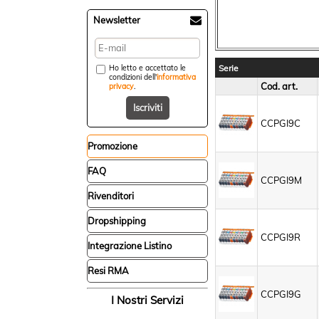
Newsletter
Serie
Ho letto e accettato le
condizioni dell'
informativa
Cod. art.
privacy
.
CCPGI9C
Promozione
FAQ
CCPGI9M
Rivenditori
Dropshipping
CCPGI9R
Integrazione Listino
Resi RMA
CCPGI9G
I Nostri Servizi