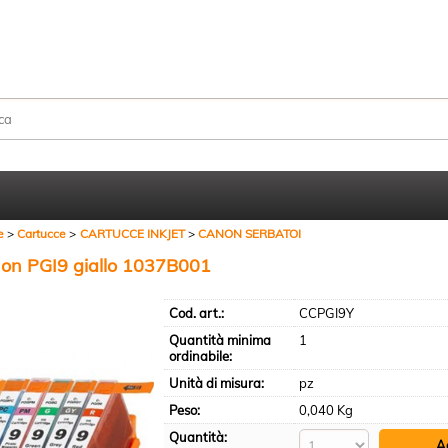
Sono già registr
Per completare l'ordine in
nome utente e la passwo
clicca sul pulsante "A
e
Cartucce
CARTUCCE INKJET
CANON SERBATOI
E-mail:
non PGI9 giallo 1037B001
Cod. art.:
CCPGI9Y
Password:
Quantità minima
1
ordinabile:
Unità di misura:
pz
Hai perso la passw
Peso:
0,040 Kg
Quantità: