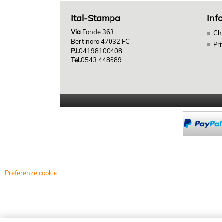
Ital-Stampa
Inf
Via
Fonde 363
Ch
Bertinoro 47032 FC
Pr
P.I.
04198100408
Tel.
0543 448689
Preferenze cookie