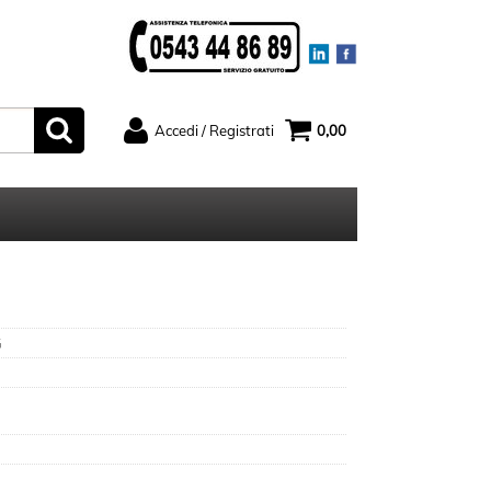
Accedi / Registrati
0,00
ato
Sono un nuovo cliente
serisci il
Se non sei ancora registrato sul
rd e poi
nostro sito clicca sul pulsante
ccedi"
"Registrati"
G
ord?