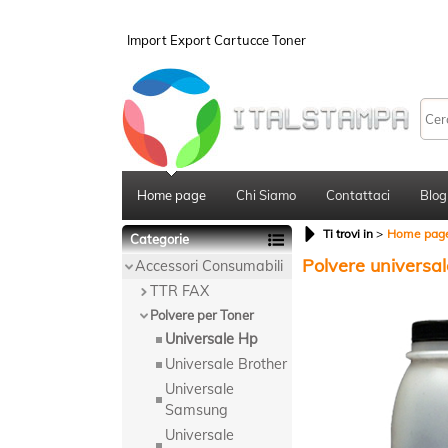
Import Export Cartucce Toner
Home page
Chi Siamo
Contattaci
Blog
Ti trovi in
Home pag
Categorie
Polvere universa
Accessori Consumabili
TTR FAX
Polvere per Toner
Universale Hp
Universale Brother
Universale
Samsung
Universale