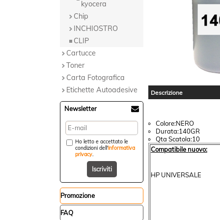
kyocera
Chip
INCHIOSTRO
CLIP
Cartucce
Toner
Carta Fotografica
Etichette Autoadesive
Descrizione
Newsletter
Colore:NERO
Durata:140GR
Qta Scatola:10
Ho letto e accettato le
condizioni dell'
informativa
Compatibile nuovo:
privacy
.
HP UNIVERSALE
Promozione
FAQ