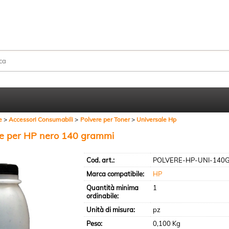
Sono già registr
Per completare l'ordine in
nome utente e la passwo
clicca sul pulsante "A
e
Accessori Consumabili
Polvere per Toner
Universale Hp
E-mail:
le per HP nero 140 grammi
Cod. art.:
POLVERE-HP-UNI-140
Password:
Marca compatibile:
HP
Quantità minima
1
ordinabile:
Hai perso la passw
Unità di misura:
pz
Peso:
0,100 Kg