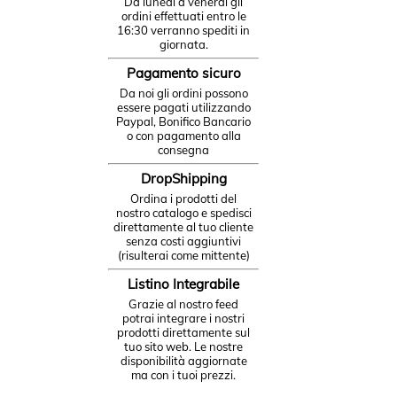
Da lunedì a venerdì gli
ordini effettuati entro le
16:30 verranno spediti in
giornata.
Pagamento sicuro
Da noi gli ordini possono
essere pagati utilizzando
Paypal, Bonifico Bancario
o con pagamento alla
consegna
DropShipping
Ordina i prodotti del
nostro catalogo e spedisci
direttamente al tuo cliente
senza costi aggiuntivi
(risulterai come mittente)
Listino Integrabile
Grazie al nostro feed
potrai integrare i nostri
prodotti direttamente sul
tuo sito web. Le nostre
disponibilità aggiornate
ma con i tuoi prezzi.