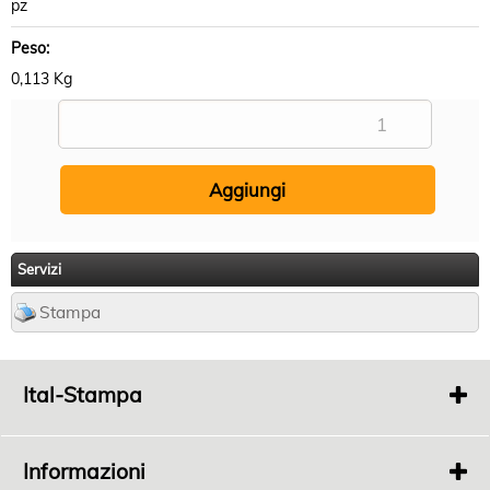
pz
Peso:
0,113 Kg
Servizi
Stampa
Ital-Stampa
Via
Fonde 363
Bertinoro 47032 FC
Informazioni
P.I.
04198100408